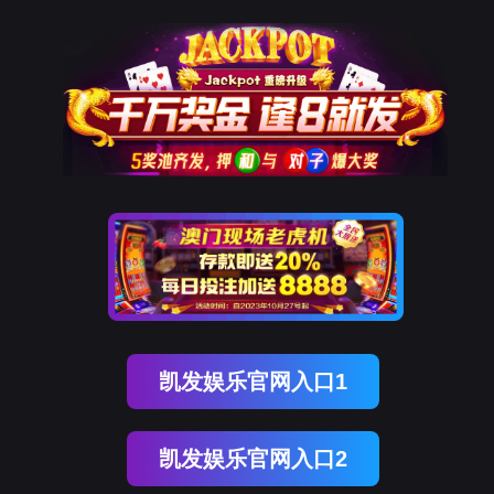
凯发娱乐官网入口1
凯发娱乐官网入口2